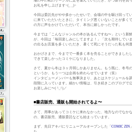
場の中の私のサークルに足を運んでいただき、かつ新刊を買
お礼を申し上げます<(_ _)>
今回は委託先がやや多かったせいで、会場の中を駆け回って
に来ていただいたときに、タイミング悪くいないことが多く
の方に声をかけていただいて、本当に嬉しかったです。
.8」
今までは「こんなジャンルの本があるんですね〜」という新
が、今回は「毎回楽しみにしてますよ！」「次も期待してい
の出るお言葉を多くいただき、暑くて死にそうだった私も何度復
おかげさまで、今までで一番多く本を売ることができました
できて楽しかったコミケになりました。
さて、夏から冬は３ヶ月弱しかありません。もう既に、冬号
というか、もう一つは企画を終わらせています（笑）
インタビューメンバーも無事決まり、あとはスケジュールを
段階に入っています。細かい情報は、引き続きこのブログで
お楽しみに〜( ^_^)／
.7」
■書店販売、通販も開始されてるよ〜
さて、用事があってコミケに来れなかった、地方なのでなか
の、書店販売、通販委託なども始まっています。
まず、先日アキバにリニューアルオープンした「
COMIC ZIN
た。