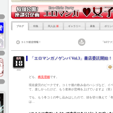
ブログ
特集
同人誌
新
ギャラリー
募集
ポリシ
コミケ総合情報！
「LOフ
「エロマンガノゲンバ Vol.3」書店委託開始！
2010
ども、
稀見理都
です。
現在疲労のピークです。コミケ後の飲み会のハシゴなど、イ
て、楽しかったけど、もう老体が悲鳴を上げていますよ（笑
でも、もう冬コミの申し込みはしたので、頭を切り換えて「
は…