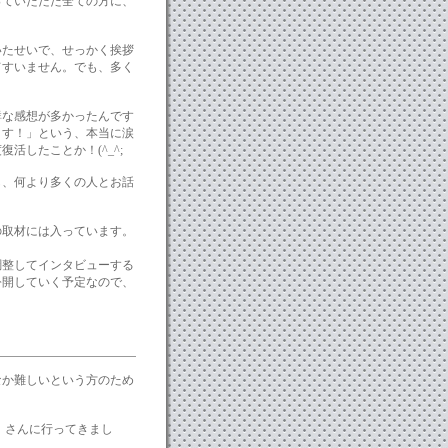
っていただた全ての方に、
いたせいで、せっかく挨拶
てすいません。でも、多く
鮮な感想が多かったんです
ます！」という、本当に涙
活したことか！(^_^;
し、何より多くの人とお話
の取材には入っています。
調整してインタビューする
公開していく予定なので、
なか難しいという方のため
」さんに行ってきまし