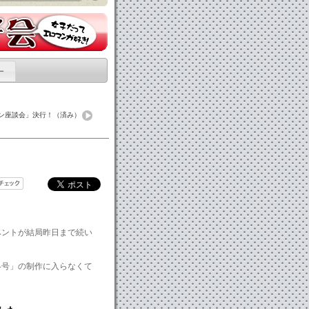
ー
ァン座談会」決行！（済み）
ベントが結局昨日まで続い
）
冬号」の制作に入らなくて