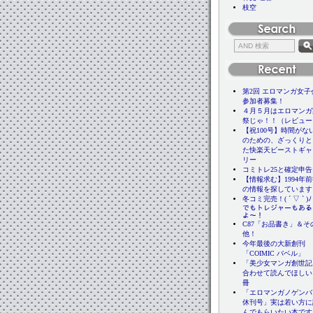
枝空
第2回 エロマンガ女子
参加者募集！
４月５月はエロマンガ
祭じゃ！！（レビュー
【祝100号】時間がな
のための、ざっくりと
た快楽天ビーストギャ
リー
コミトレ25と確定申告
【情報求む】1994年
の情報を探しています
冬コミ完売！( ´ ▽ ` 
でもトレジャーもある
よ〜！
C87「お品書き」＆そ
他！
今年最後の大新創刊
「COIMIC バベル」
「美少女マンガ創世記
合わせて読んでほしい
冊
「エロマンガノゲンバ
休刊号」実は若い方に
んでもらいたい本です