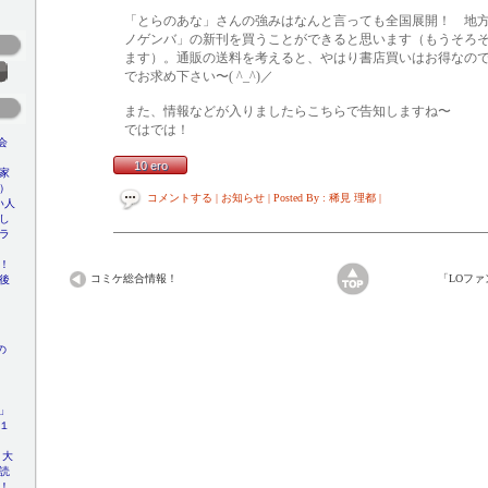
「とらのあな」さんの強みはなんと言っても全国展開！ 地
ノゲンバ」の新刊を買うことができると思います（もうそろ
ます）。通販の送料を考えると、やはり書店買いはお得なの
でお求め下さい〜( ^_^)／
また、情報などが入りましたらこちらで告知しますね〜
ではでは！
会
10 ero
家
）
コメントする
| お知らせ | Posted By : 稀見 理都 |
い人
し
ラ
！
コミケ総合情報！
「LOフ
前後
)ﾉ
の
」
１
 大
読
！