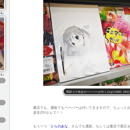
.2」
.1」
岡田コウ先生のペーパーが付くのはCOMIC ZIN
書店でも、通販でもペーパーは付いてきますので、ちょっと
是非ZINさんで！！
もう一つ「
とらのあな
」さんでも通販、もしくは書店で委託