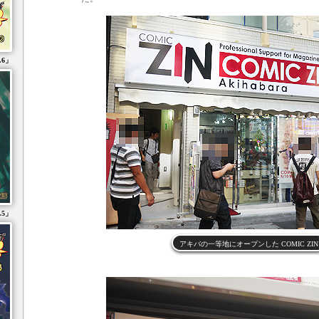
.6」
.5」
アキバの一等地にオープンした COMIC ZIN