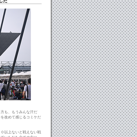
した
る方も、もうみんな汗だ
ーを改めて感じるコミケだ
５０以上ないと戦えない戦