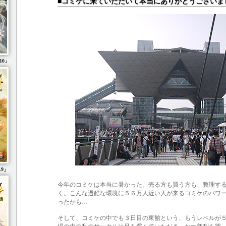
■コミケに来ていただいて本当にありがとうございま
10」
.9」
今年のコミケは本当に暑かった。売る方も買う方も、整理す
く。こんな過酷な環境に５６万人近い人が来るコミケのパワ
ったかも…
そして、コミケの中でも３日目の東館という、もうレベルが