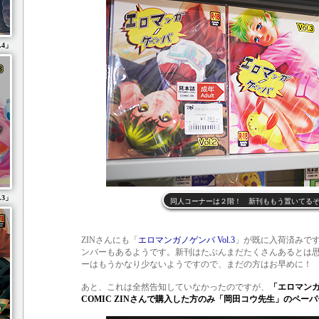
.4」
.3」
同人コーナーは２階！ 新刊ももう置いてる
ZINさんにも「
エロマンガノゲンバ Vol.3
」が既に入荷済みで
ンバーもあるようです。新刊はたぶんまだたくさんあるとは
ーはもうかなり少ないようですので、まだの方はお早めに！
あと、これは全然告知していなかったのですが、
「エロマンガノ
COMIC ZINさんで購入した方のみ「岡田コウ先生」のペー